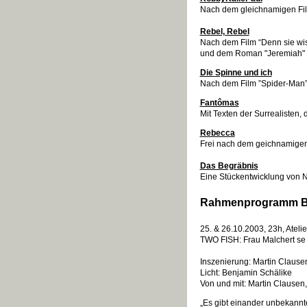
Nach dem gleichnamigen Fi
Rebel, Rebel
Nach dem Film “Denn sie wis
und dem Roman "Jeremiah" 
Die
Spinne und ich
Nach dem Film ”Spider-Man
Fantômas
Mit Texten der Surrealisten,
Rebecca
Frei nach dem geichnamigen 
Das Begräbnis
Eine Stückentwicklung von 
Rahmenprogramm Be
25. & 26.10.2003, 23h, Atelie
TWO FISH: Frau Malchert se 
Inszenierung: Martin Clausen
Licht: Benjamin Schälike
Von und mit: Martin Clausen,
„Es gibt einander unbekann