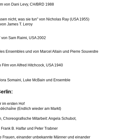
lm von Dani Levy, CH/BRD 1988
sen nicht, was sie tun” von Nicholas Ray (USA 1955)
von James T. Leroy
” von Sam Raimi, USA 2002
 des Ensembles und von Marcel Allain und Pierre Souvestre
Film von Alfred Hitchcock, USA 1940
Nora Somaini, Luke McBain und Ensemble
rlin:
r im ersten Hof
déchaîne (Endlich wieder am Markt)
, Choreografische Mitarbeit: Angela Schubot,
 Frank B. Halfar und Peter Trabner
te Frauen, einander unbekannte Männer und einander