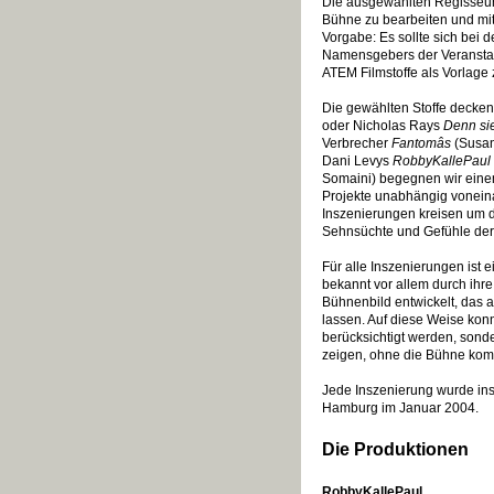
Die ausgewählten Regisseure 
Bühne zu bearbeiten und mi
Vorgabe: Es sollte sich bei 
Namensgebers der Veranstal
ATEM Filmstoffe als Vorlage 
Die gewählten Stoffe decken
oder Nicholas Rays
Denn sie
Verbrecher
Fantomâs
(Susan
Dani Levys
RobbyKallePaul
Somaini) begegnen wir eine
Projekte unabhängig voneinan
Inszenierungen kreisen um
Sehnsüchte und Gefühle der
Für alle Inszenierungen ist 
bekannt vor allem durch ihr
Bühnenbild entwickelt, das
lassen. Auf diese Weise konn
berücksichtigt werden, sond
zeigen, ohne die Bühne kom
Jede Inszenierung wurde ins
Hamburg im Januar 2004.
Die Produktionen
RobbyKallePaul