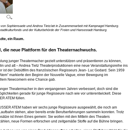
n von Sophiensaele und Andrea Tietz/att in Zusammenarbeit mit Kampnagel Hamburg.
tstadtkulturfonds und der Kulturbehörde der Freien und Hansestadt Hamburg.
dte, ein Raum.
 die neue Plattform für den Theaternachwuchs.
klung junger Theatermacher gezielt unterstützen und präsentieren zu können,
in und att – Andrea Tietz Theaterproduktionen eine neue Veranstaltungsreihe ins
ist der Debütfilm des französischen Regisseurs Jean- Luc Godard. Sein 1959
er Atem” markierte den Beginn der Nouvelle Vague, einer Bewegung im
 allem Newcomern eine Chance gab.
 junger Theatermacher in den vergangenen Jahren verbessert, doch sind die
glichkeiten gerade für junge Regisseure nach wie vor unterentwickelt. Diese
ER ATEM füllen.
AUSSER ATEM haben wir sechs junge Regisseure ausgewählt, die noch am
 Laufbahn stehen, aber bereits erste Berufserfahrungen sammeln konnten. Trotz
sätze ist ihnen Eines gemein: Sie wollen mit den Mitteln des Theaters
zählen, neue Formen erforschen und zeitgemäße Stoffe auf die Bühne bringen.