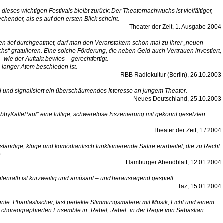
eses wichtigen Festivals bleibt zurück: Der Theaternachwuchs ist vielfältiger,
echender, als es auf den ersten Blick scheint.
Theater der Zeit, 1. Ausgabe 2004
n tief durchgeatmet, darf man den Veranstaltern schon mal zu ihrer „neuen
hs“ gratulieren. Eine solche Förderung, die neben Geld auch Vertrauen investiert,
– wie der Auftakt bewies – gerechtfertigt.
n langer Atem beschieden ist.
RBB Radiokultur (Berlin), 26.10.2003
l und signalisiert ein überschäumendes Interesse an jungem Theater.
Neues Deutschland, 25.10.2003
obbyKallePaul“ eine luftige, schwerelose Inszenierung mit gekonnt gesetzten
Theater der Zeit, 1 / 2004
tändige, kluge und komödiantisch funktionierende Satire erarbeitet, die zu Recht
 .
Hamburger Abendblatt, 12.01.2004
enrath ist kurzweilig und amüsant – und herausragend gespielt.
Taz, 15.01.2004
te. Phantastischer, fast perfekte Stimmungsmalerei mit Musik, Licht und einem
 choreographierten Ensemble in „Rebel, Rebel“ in der Regie von Sebastian