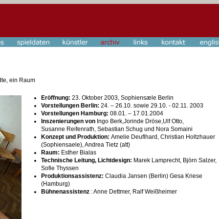
dte, ein Raum
Eröffnung:
23. Oktober 2003, Sophiensæle Berlin
Vorstellungen Berlin:
24. – 26.10. sowie 29.10. - 02.11. 2003
Vorstellungen Hamburg:
08.01. – 17.01.2004
Inszenierungen von
Ingo Berk,
Jorinde Dröse,
Ulf Otto,
Susanne Reifenrath, Sebastian Schug und Nora Somaini
Konzept und Produktion:
Amelie Deuflhard, Christian Holtzhauer
(Sophiensaele), Andrea Tietz (att)
Raum:
Esther Bialas
Technische Leitung, Lichtdesign:
Marek Lamprecht, Björn Salzer,
Sofie Thyssen
Produktionsassistenz:
Claudia Jansen (Berlin) Gesa Kriese
(Hamburg)
Bühnenassistenz
: Anne Dettmer, Ralf Weißheimer