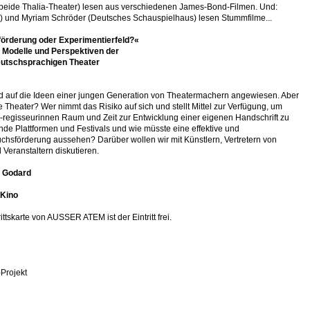
(beide Thalia-Theater) lesen aus verschiedenen James-Bond-Filmen. Und:
) und Myriam Schröder (Deutsches Schauspielhaus) lesen Stummfilme...
eförderung oder Experimentierfeld?«
 Modelle und Perspektiven der
utschsprachigen Theater
ind auf die Ideen einer jungen Generation von Theatermachern angewiesen. Aber
e Theater? Wer nimmt das Risiko auf sich und stellt Mittel zur Verfügung, um
regisseurinnen Raum und Zeit zur Entwicklung einer eigenen Handschrift zu
de Plattformen und Festivals und wie müsste eine effektive und
hsförderung aussehen? Darüber wollen wir mit Künstlern, Vertretern von
d Veranstaltern diskutieren.
 Godard
-Kino
rittskarte von AUSSER ATEM ist der Eintritt frei.
a-Projekt