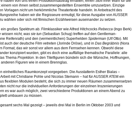
haben von uns einen Produktionsauftrag erhalten, einen Stoff ihrer Wahl für die
t einem von ihnen selbst zusammengestellten Ensemble umzusetzen. Einzige
den Vorlagen
nicht
um herkömmliche Theatertexte handeln. In Anbetracht des
tungsreihe haben wir die Regisseure ermutigt, für diese Ausgabe von AUSSER
zu wählen oder sich mit filmischen Erzählweisen auseinander zu setzen.
 ein großes Spektrum ab. Filmklassiker wie Alfred Hitchcocks
Rebecca
(Ingo Berk)
 wissen nicht, was sie tun
(Sebastian Schug) treffen auf den Gentleman-
ne Reifenrath) und den (vermeintlichen) Superhelden
Spiderman
(Ulf Otto). Mit
ist auch der deutsche Film vetreten (Jorinde Dröse), und in
Das Begräbnis
(Nora
m Format, das wir sonst vor allem aus dem Fernsehen kennen. Obwohl diese
der konzipiert wurden, gibt es doch eine auffällige thematische Parallele: alle
 das Thema
Projektion
. In den Titelfiguren bündeln sich die Wünsche, Hoffnungen,
 anderen Figuren wie in einem Brennglas.
ein einheitliches Raumkonzept vorgegeben. Die Ausstatterin Esther Bialas –
e Arbeit mit Christiane Pohle und Nicolas Stemann – hat für AUSSER ATEM ein
 aus flexiblen Modulen besteht, die sich zu immer neuen Räumen zusammensetzen
ten nicht nur die individuellen Anforderungen der einzelnen Inszenierungen
ern es war auch möglich, zwei verschiedene Produktionen an einem Abend zu
plett umbauen zu müssen.
gesamt sechs Mal gezeigt – jeweils drei Mal in Berlin im Oktober 2003 und