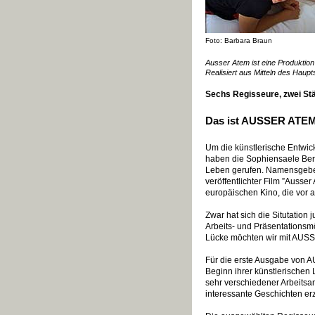
Foto: Barbara Braun
Ausser Atem ist eine Produktio
Realisiert aus Mitteln des Haup
Sechs Regisseure, zwei Stä
Das ist AUSSER ATEM,
Um die künstlerische Entwic
haben die Sophiensaele Berl
Leben gerufen. Namensgeber 
veröffentlichter Film ”Auss
europäischen Kino, die vor
Zwar hat sich die Situtation
Arbeits- und Präsentationsmö
Lücke möchten wir mit AUSS
Für die erste Ausgabe von 
Beginn ihrer künstlerischen
sehr verschiedener Arbeitsan
interessante Geschichten er