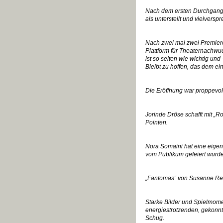
Nach dem ersten Durchgang di
als unterstellt und vielverspr
Nach zwei mal zwei Premiere
Plattform für Theaternachwuc
ist so selten wie wichtig und 
Bleibt zu hoffen, das dem ei
Die Eröffnung war proppevol
Jorinde Dröse schafft mit „R
Pointen.
Nora Somaini hat eine eigens
vom Publikum gefeiert wurde
„Fantomas“ von Susanne Reif
Starke Bilder und Spielmomen
energiestrotzenden, gekonnt
Schug.