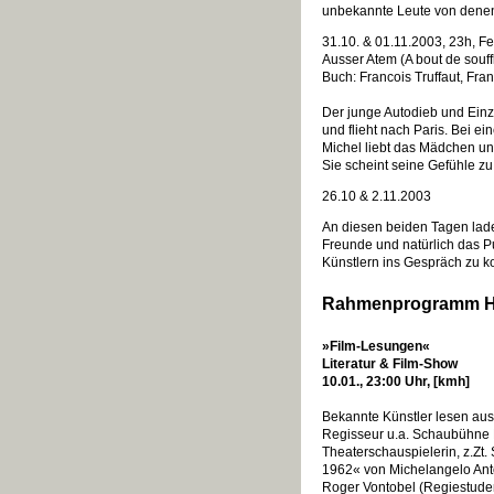
unbekannte Leute von denen d
31.10. & 01.11.2003, 23h, Fe
Ausser Atem (A bout de souff
Buch: Francois Truffaut, Fra
Der junge Autodieb und Einze
und flieht nach Paris. Bei ei
Michel liebt das Mädchen und
Sie scheint seine Gefühle zu 
26.10 & 2.11.2003
An diesen beiden Tagen laden
Freunde und natürlich das P
Künstlern ins Gespräch zu 
Rahmenprogramm 
»Film-Lesungen«
Literatur & Film-Show
10.01., 23:00 Uhr, [kmh]
Bekannte Künstler lesen aus i
Regisseur u.a. Schaubühne B
Theaterschauspielerin, z.Zt
1962« von Michelangelo Ant
Roger Vontobel (Regiestudent