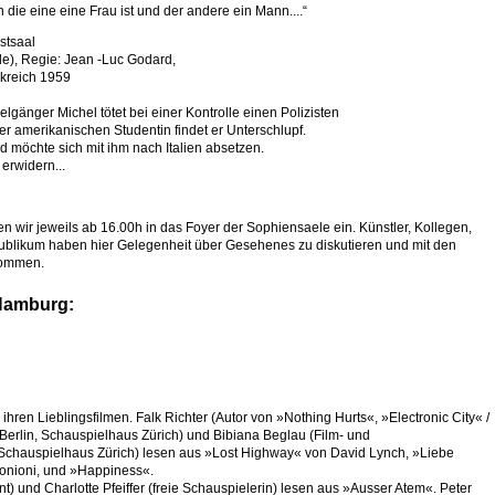
ie eine eine Frau ist und der andere ein Mann....“
stsaal
le), Regie: Jean -Luc Godard,
nkreich 1959
lgänger Michel tötet bei einer Kontrolle einen Polizisten
ner amerikanischen Studentin findet er Unterschlupf.
 möchte sich mit ihm nach Italien absetzen.
erwidern...
 wir jeweils ab 16.00h in das Foyer der Sophiensaele ein. Künstler, Kollegen,
ublikum haben hier Gelegenheit über Gesehenes zu diskutieren und mit den
kommen.
Hamburg:
hren Lieblingsfilmen. Falk Richter (Autor von »Nothing Hurts«, »Electronic City« /
erlin, Schauspielhaus Zürich) und Bibiana Beglau (Film- und
. Schauspielhaus Zürich) lesen aus »Lost Highway« von David Lynch, »Liebe
onioni, und »Happiness«.
) und Charlotte Pfeiffer (freie Schauspielerin) lesen aus »Ausser Atem«. Peter