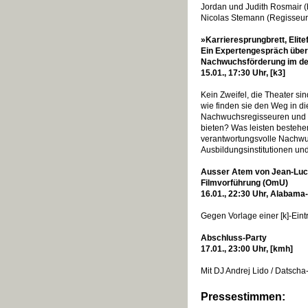
Jordan und Judith Rosmair 
Nicolas Stemann (Regisseur
»Karrieresprungbrett, Elit
Ein Expertengespräch über
Nachwuchsförderung im de
15.01., 17:30 Uhr, [k3]
Kein Zweifel, die Theater s
wie finden sie den Weg in di
Nachwuchsregisseuren und -
bieten? Was leisten bestehen
verantwortungsvolle Nachwuc
Ausbildungsinstitutionen un
Ausser Atem von Jean-Luc
Filmvorführung (OmU)
16.01., 22:30 Uhr, Alabama
Gegen Vorlage einer [k]-Eint
Abschluss-Party
17.01., 23:00 Uhr, [kmh]
Mit DJ Andrej Lido / Datsch
Pressestimmen: