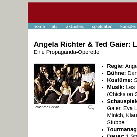
Angela Richter & Ted Gaier: 
Eine Propaganda-Operette
Regie:
Ange
Bühne:
Dani
Kostüme:
S
Musik:
Les 
(Chicks on 
Schauspiel
Foto: Arno Declair
Gaier, Eva L
Minich, Kla
Stubbe
Tourmanag
Dauer:
1 St