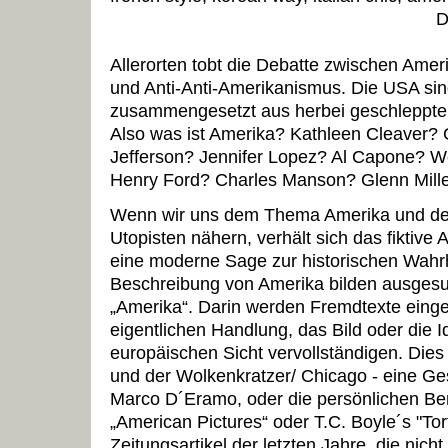
D
Allerorten tobt die Debatte zwischen Ame
und Anti-Anti-Amerikanismus. Die USA si
zusammengesetzt aus herbei geschleppten 
Also was ist Amerika? Kathleen Cleaver
Jefferson? Jennifer Lopez? Al Capone? W
Henry Ford? Charles Manson? Glenn Mill
Wenn wir uns dem Thema Amerika und de
Utopisten nähern, verhält sich das fiktive
eine moderne Sage zur historischen Wahr
Beschreibung von Amerika bilden ausges
„Amerika“. Darin werden Fremdtexte einge
eigentlichen Handlung, das Bild oder die I
europäischen Sicht vervollständigen. Die
und der Wolkenkratzer/ Chicago - eine Ge
Marco D´Eramo, oder die persönlichen Ber
„American Pictures“ oder T.C. Boyle´s "Tort
Zeitungsartikel der letzten Jahre, die nic