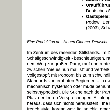
Uraufführu
Deutsches 
Gastspiele:
Podewil Ber
(2003), Sch
Eine Produktion des Neuen Cinema, Deutsche
Im Zentrum des rasenden Stillstands. Im 
Schallgeschwindigkeit - beschleunigten, r
dem Weg zur großen Party, rauf und runter
zwischen "wie es nun mal ist" und Verheiß
Vollgestopft mit Popcorn bis zum schwind
Standards von erahnten Begierden – in ew
mechanisch-hysterisch oder müde bemüht- 
selbsthypnotisch. Die Suche nach der Party
Platz der leeren Versprechungen. All along 
heraus, dass sich nichts herausstellt - the
french style, korean way, italian chic, ameri